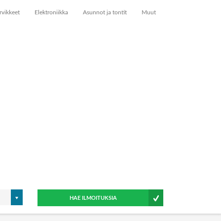
rvikkeet
Elektroniikka
Asunnot ja tontit
Muut
HAE ILMOITUKSIA