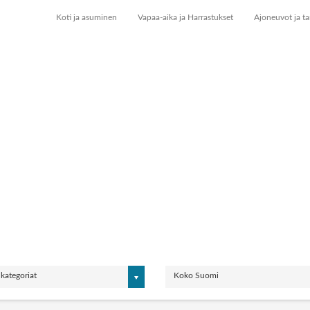
Koti ja asuminen
Vapaa-aika ja Harrastukset
Ajoneuvot ja ta
 kategoriat
Koko Suomi