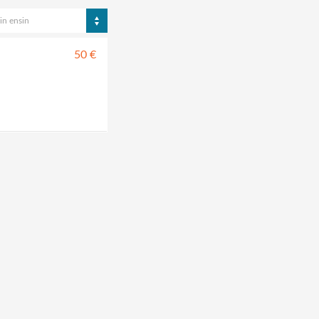
in ensin
50 €