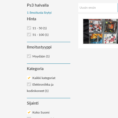
Ps3 halvalla
Uusin ensin
Järjestä
1 ilmoitusta löytyi
Hinta
ilmoitukset:
11 - 50 (1)
51 - 100 (1)
Ilmoitustyyppi
Myydään (1)
Kategoria
Kaikki kategoriat
Elektroniikka ja
kodinkoneet
(1)
Sijainti
Koko Suomi