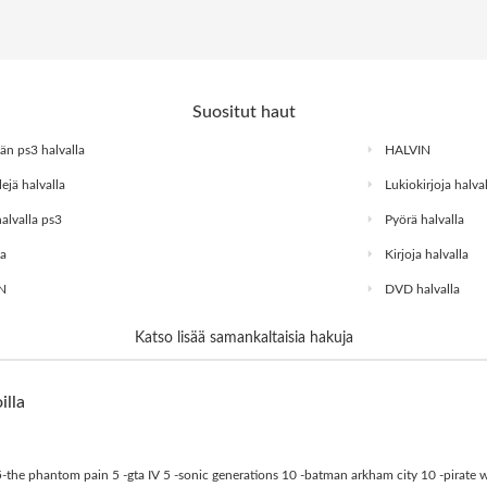
Suositut haut
n ps3 halvalla
HALVIN
ejä halvalla
Lukiokirjoja halval
alvalla ps3
Pyörä halvalla
la
Kirjoja halvalla
N
DVD halvalla
Katso lisää samankaltaisia hakuja
illa
m 5-the phantom pain 5 -gta IV 5 -sonic generations 10 -batman arkham city 10 -pirate w