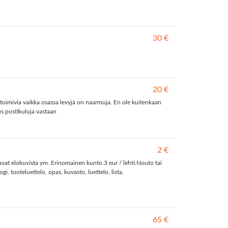
30 €
20 €
n toimivia vaikka osassa levyjä on naarmuja. En ole kuitenkaan
s postikuluja vastaan
2 €
vat elokuvista ym. Erinomainen kunto.3 eur / lehti.Nouto tai
i, tuoteluettelo, opas, kuvasto, luettelo, lista,
65 €