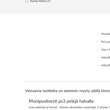
Kanta-Häme (1)
Myydää
Ps3 pel
Gta v h
Halval
HALVI
Vastaavia tuotteita on aiemmin myyty näillä hinno
Monipuolisesti ps3 pelejä halvalla
Lista peleistä ja hinnat: -hitman absolution essentials 5-skyri