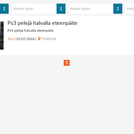
Vanhin ensin
Kallein ensin
Halv
Ps3 pelejä halvalla eteenpäite
Ps3 pelejä halvalla eteenpäite
Tori
|
23.07.2026
|
FORSSA
1