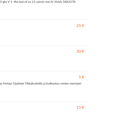
 2 5-gta V 5 -the last of us 15-saints row IV 3SAA TARJOTA
25 €
30 €
5 €
aa hintaa! Sijaitsee Tikkakoskella ja kulkeutuu omien menojen
15 €