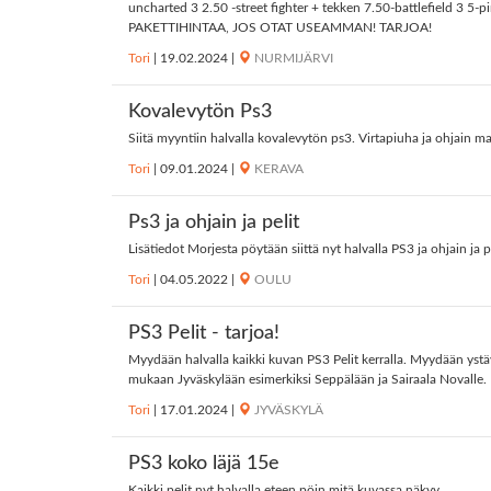
uncharted 3 2.50 -street fighter + tekken 7.50-battlefield 3 5-
PAKETTIHINTAA, JOS OTAT USEAMMAN! TARJOA!
Tori
|
19.02.2024
|
NURMIJÄRVI
Kovalevytön Ps3
Siitä myyntiin halvalla kovalevytön ps3. Virtapiuha ja ohjain m
Tori
|
09.01.2024
|
KERAVA
Ps3 ja ohjain ja pelit
Lisätiedot Morjesta pöytään siittä nyt halvalla PS3 ja ohjain ja 
Tori
|
04.05.2022
|
OULU
PS3 Pelit - tarjoa!
Myydään halvalla kaikki kuvan PS3 Pelit kerralla. Myydään ystä
mukaan Jyväskylään esimerkiksi Seppälään ja Sairaala Novall
Tori
|
17.01.2024
|
JYVÄSKYLÄ
PS3 koko läjä 15e
Kaikki pelit nyt halvalla eteen pöin mitä kuvassa näkyy