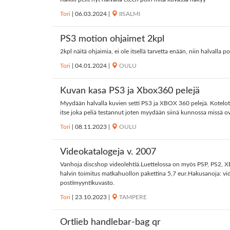
Tori
|
06.03.2024
|
IISALMI
PS3 motion ohjaimet 2kpl
2kpl näitä ohjaimia, ei ole itsellä tarvetta enään, niin halvalla
Tori
|
04.01.2024
|
OULU
Kuvan kasa PS3 ja Xbox360 pelejä
Myydään halvalla kuvien setti PS3 ja XBOX 360 pelejä. Kotelot j
itse joka peliä testannut joten myydään siinä kunnossa missä o
Tori
|
08.11.2023
|
OULU
Videokatalogeja v. 2007
Vanhoja discshop videolehtiä.Luettelossa on myös PSP, PS2, XBO
halvin toimitus matkahuollon pakettina 5,7 eur.Hakusanoja: videol
postimyyntikuvasto.
Tori
|
23.10.2023
|
TAMPERE
Ortlieb handlebar-bag qr