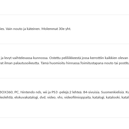
 poies. Vain nouto ja käteinen. Molemmat 30e yht.
a levyt vaihtelevassa kunnossa. Ostettu peliliikkeestä jossa kerrottiin kaikkien oleva
vat ilman palautusoikeutta. Tämä huomioitu hinnassa.Toimitustapana nouto tai postitu
X360, PC, Nintendo nds, wii ja PS3 -pelejä.2 lehteä. 84-sivuisia. Suomenkielisiä. Ku
ehtiä, elokuvakatalogi, dvd, video, vhs, videofilmioppaita, katalogi, katalooki, katalog