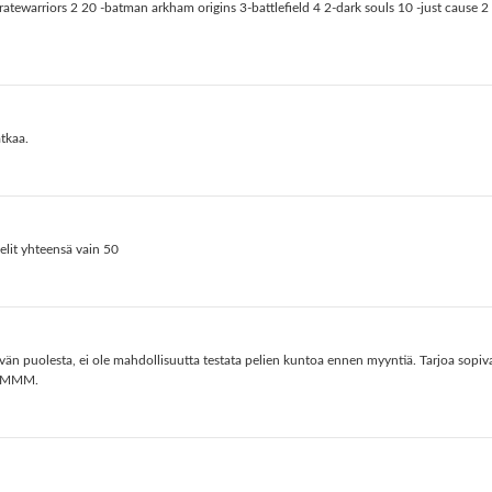
piratewarriors 2 20 -batman arkham origins 3-battlefield 4 2-dark souls 10 -just cause
atkaa.
pelit yhteensä vain 50
vän puolesta, ei ole mahdollisuutta testata pelien kuntoa ennen myyntiä. Tarjoa sopiv
e. MMM.