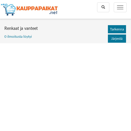
Toggle
Toggle
search
naviga
Renkaat ja vanteet
Tarkenna
0 ilmoitusta löytyi
Järjestä