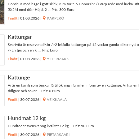
Hönshus med hage i gott skick, rum för 5-6 Hönor<br />Värp rede med lucka utif
5X5M med dörr Höjd: 2 ... Pris: 300 Euro
FindIt
|
01.08.2026
|
KARPERÖ
Kattungar
Svartvita är reserverad!<br />2 lekfulla kattungar på 12 veckor gamla söker nytt 
/>En tjej och en ki ... Pris: Euro
FindIt
|
01.08.2026
|
YTTERMARK
Kattunge
Vi är en familj som önskar få tillökning i familjen i form av en kattunge. Vi har en
tidigare och söker ... Pris: 0 Euro
FindIt
|
30.07.2026
|
VEIKKAALA
Hundmat 12 kg
Hundfoder svenskt hög kvalitet 12 kg ... Pris: 50 Euro
FindIt
|
30.07.2026
|
PIETARSAARI