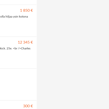
1 850 €
 olla hiljaa ysin kotona
12 345 €
skick. 25e. <br />Charles
300 €