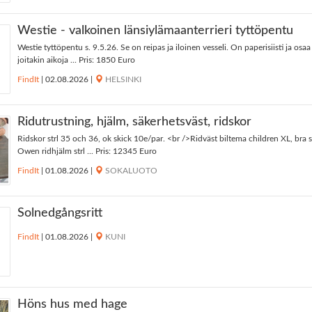
Westie - valkoinen länsiylämaanterrieri tyttöpentu
Westie tyttöpentu s. 9.5.26. Se on reipas ja iloinen vesseli. On paperisiisti ja osaa
joitakin aikoja ... Pris: 1850 Euro
FindIt
|
02.08.2026
|
HELSINKI
Ridutrustning, hjälm, säkerhetsväst, ridskor
Ridskor strl 35 och 36, ok skick 10e/par. <br />Ridväst biltema children XL, bra 
Owen ridhjälm strl ... Pris: 12345 Euro
FindIt
|
01.08.2026
|
SOKALUOTO
Solnedgångsritt
FindIt
|
01.08.2026
|
KUNI
Höns hus med hage