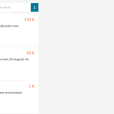
in ensin
150 €
tolla,koko noin
50 €
 nya hem 20 Augusti.<br
1 €
aneet ensimmäisen