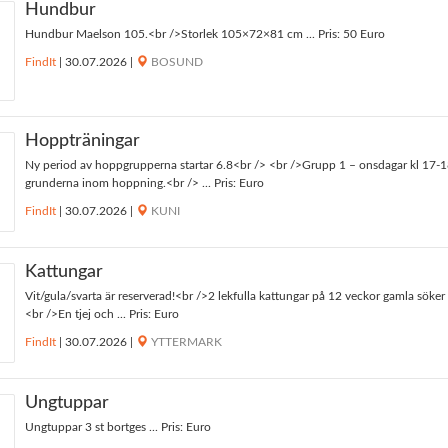
Hundbur
Hundbur Maelson 105.<br />Storlek 105×72×81 cm ... Pris: 50 Euro
FindIt
|
30.07.2026
|
BOSUND
Hoppträningar
Ny period av hoppgrupperna startar 6.8<br /> <br />Grupp 1 – onsdagar kl 17-18
grunderna inom hoppning.<br /> ... Pris: Euro
FindIt
|
30.07.2026
|
KUNI
Kattungar
Vit/gula/svarta är reserverad!<br />2 lekfulla kattungar på 12 veckor gamla söker 
<br />En tjej och ... Pris: Euro
FindIt
|
30.07.2026
|
YTTERMARK
Ungtuppar
Ungtuppar 3 st bortges ... Pris: Euro