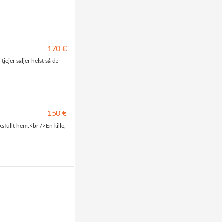
170 €
jejer säljer helst så de
150 €
sfullt hem.<br />En kille,