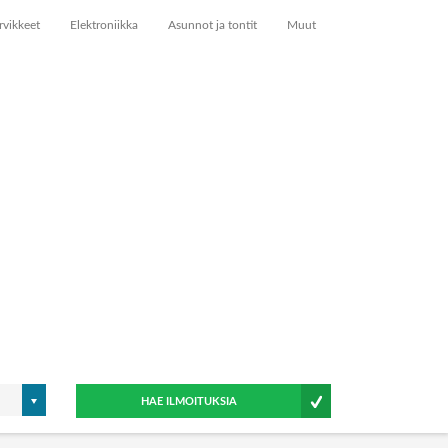
rvikkeet
Elektroniikka
Asunnot ja tontit
Muut
HAE ILMOITUKSIA