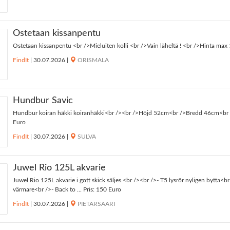
Ostetaan kissanpentu
Ostetaan kissanpentu <br />Mieluiten kolli <br />Vain läheltä ! <br />Hinta max 1
FindIt
|
30.07.2026
|
ORISMALA
Hundbur Savic
Hundbur koiran häkki koiranhäkki<br /><br />Höjd 52cm<br />Bredd 46cm<br /
Euro
FindIt
|
30.07.2026
|
SULVA
Juwel Rio 125L akvarie
Juwel Rio 125L akvarie i gott skick säljes.<br /><br />- T5 lysrör nyligen bytta<br 
värmare<br />- Back to ... Pris: 150 Euro
FindIt
|
30.07.2026
|
PIETARSAARI