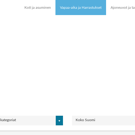
Koti ja asuminen
Vapaa-aika ja Harrastukset
Ajoneuvot ja ta
 kategoriat
Koko Suomi