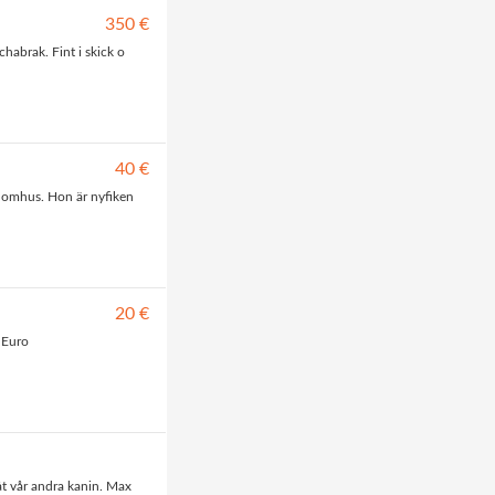
350 €
chabrak. Fint i skick o
40 €
 inomhus. Hon är nyfiken
20 €
0 Euro
åt vår andra kanin. Max