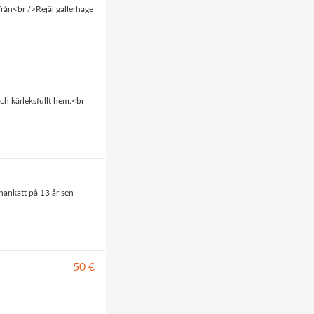
rån<br />Rejäl gallerhage
och kärleksfullt hem.<br
 hankatt på 13 år sen
50 €