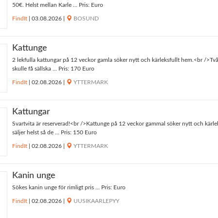
50€. Helst mellan Karle ... Pris: Euro
FindIt
|
03.08.2026
|
BOSUND
Kattunge
2 lekfulla kattungar på 12 veckor gamla söker nytt och kärleksfullt hem.<br />Två t
skulle få sällska ... Pris: 170 Euro
FindIt
|
02.08.2026
|
YTTERMARK
Kattungar
Svartvita är reserverad!<br />Kattunge på 12 veckor gammal söker nytt och kärlek
säljer helst så de ... Pris: 150 Euro
FindIt
|
02.08.2026
|
YTTERMARK
Kanin unge
Sökes kanin unge för rimligt pris ... Pris: Euro
FindIt
|
02.08.2026
|
UUSIKAARLEPYY