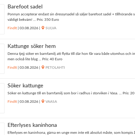
Barefoot sadel
Ponnyn accepterar endast sin dressyrsadel så säljer barefoot sadel + tillhörande s
väldigt bekväm! ... Pris: 350 Euro
FindIt
|
03.08.2026
|
SULVA
Kattunge söker hem
Denna tjejj söker en barnfamilj att flytta till där hon får vara både utomhus och
men också lite blyg ... Pris: 40 Euro
FindIt
|
03.08.2026
|
PETOLAHTI
Söker kattunge
Söker en kattunge till en barnfamilj som bor i radhus i storviken i Vasa. ... Pris: 2
FindIt
|
03.08.2026
|
VAASA
Efterlyses kaninhona
Efterlyses en kaninhona, gärna en unge men inte ett absolut måste, som kompis 