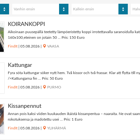
Vanhin ensin
Kallein ensin
Halv
KOIRANKOPPI
Aikoinaan puusepällä teetetty lämpöeristetty koppi irrotettavalla saranoidulla ka
160x100,eteinen on jotain 50 ... Pris: 150 Euro
FindIt
|
05.08.2026
|
VAASA
Kattungar
Fyra söta kattungar söker nytt hem. Två kissor och två frassar. Klar att flytta till
/>Kattungarna fin ... Pris: 50 Euro
FindIt
|
05.08.2026
|
PURMO
Kissanpennut
Annan pois kaksi viiden kuukauden ikäistä kissanpentua – naaraita. Ne ovat sa
rokotuksensa ja madotettu usei ... Pris: 1 Euro
FindIt
|
05.08.2026
|
YLIHÄRMÄ