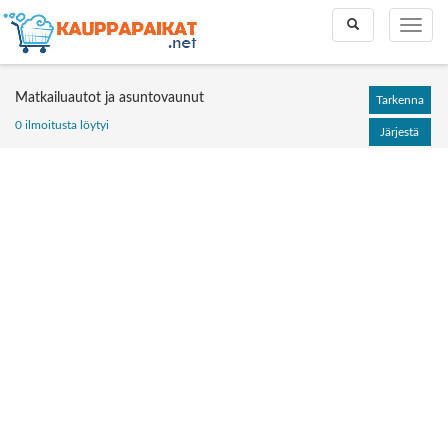
Toggle
Toggle
search
naviga
Matkailuautot ja asuntovaunut
Tarkenna
0 ilmoitusta löytyi
Järjestä