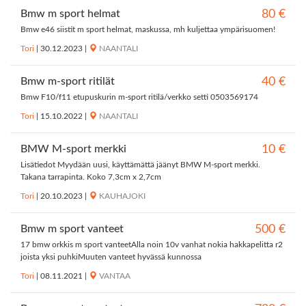
Bmw m sport helmat
80 €
Bmw e46 siistit m sport helmat, maskussa, mh kuljettaa ympärisuomen!
Tori
|
30.12.2023
|
NAANTALI
Bmw m-sport ritilät
40 €
Bmw F10/f11 etupuskurin m-sport ritilä/verkko setti 0503569174
Tori
|
15.10.2022
|
NAANTALI
BMW M-sport merkki
10 €
Lisätiedot Myydään uusi, käyttämättä jäänyt BMW M-sport merkki.
Takana tarrapinta. Koko 7,3cm x 2,7cm
Tori
|
20.10.2023
|
KAUHAJOKI
Bmw m sport vanteet
500 €
17 bmw orkkis m sport vanteetAlla noin 10v vanhat nokia hakkapelitta r2
joista yksi puhkiMuuten vanteet hyvässä kunnossa
Tori
|
08.11.2021
|
VANTAA