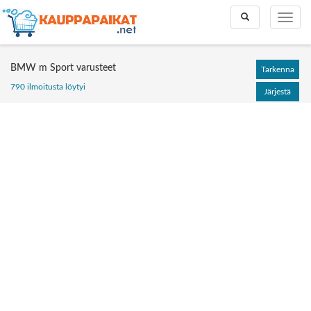
Toggle
Toggle
search
naviga
BMW m Sport varusteet
Tarkenna
790 ilmoitusta löytyi
Järjestä