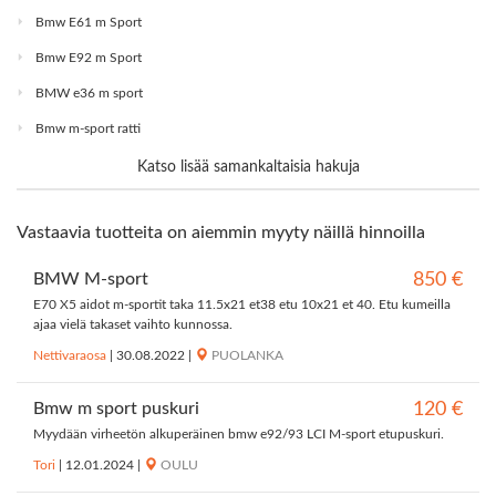
Bmw E61 m Sport
Bmw E92 m Sport
BMW e36 m sport
Bmw m-sport ratti
Katso lisää samankaltaisia hakuja
Vastaavia tuotteita on aiemmin myyty näillä hinnoilla
BMW M-sport
850 €
E70 X5 aidot m-sportit taka 11.5x21 et38 etu 10x21 et 40. Etu kumeilla
ajaa vielä takaset vaihto kunnossa.
Nettivaraosa
|
30.08.2022
|
PUOLANKA
Bmw m sport puskuri
120 €
Myydään virheetön alkuperäinen bmw e92/93 LCI M-sport etupuskuri.
Tori
|
12.01.2024
|
OULU