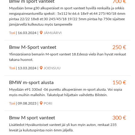
Bmw m sport vanteet
700 €
Myydään bmw g30 alkuperäiset m sport vanteet hyvillä renkailla ja orkkis
rengaspaineantureilla speksit : 5x112 kr:66.6 18x9 et:44 275/40/18 6mm
pintaa 22/22 18x8 et:30 245/45/18 19/22 5mm pintaa hp 750e sijaitsee
jämijärvellä kulkeutuu myös tampereelle
Tori
|
16.03.2024
|
JÄMIJÄRVI
Bmw M-Sport vanteet
250 €
Ylimääräisenä bemarin M-sport vanteet 18.Edessä vielä ihan hyvät renkaat
takana huonot.
Tori
|
13.03.2024
|
JOENSUU
BMW m-sport alusta
150 €
Myydään e91 330xd -06 purettu alkuperäinen m-sport alusta. Voi sopia
myös muihin malleihin. Takatolpat hiljattain vaihdettu Bilstein.
Tori
|
09.08.2023
|
PORI
Bmw M sport vanteet
300 €
Lisätiedot Hyväkuntoiset vanteet jäi yli kun myin auton, renkaat 235
leveät ja kulutuspintaa noin 6mm jäljellä.